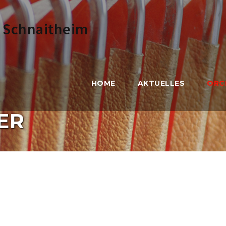
Direkt
zum
HOME
AKTUELLES
ORC
Inhalt
ER